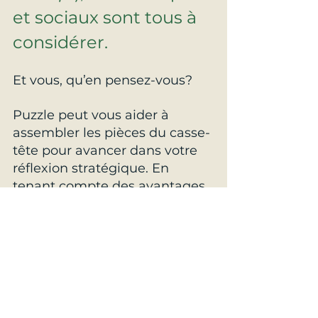
et sociaux sont tous à 
considérer.
Et vous, qu’en pensez-vous?
Puzzle peut vous aider à 
assembler les pièces du casse-
tête pour avancer dans votre 
réflexion stratégique. En 
tenant compte des avantages 
concurrentiels de votre 
entreprise, en ayant la 
perspective de vos clients 
actuels et potentiels, on peut 
établir un plan de match qui 
pourra aider vos Ventes à 
saisir les opportunités de 